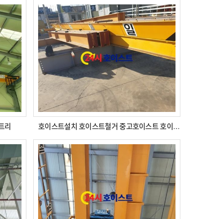
트리
호이스트설치 호이스트철거 중고호이스트 호이스트크레인