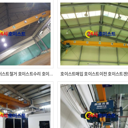
호이스트매입 호이스트이전 호이스트겐
호이스트매입 호이스트철거 호이스트수리 호이스트설치